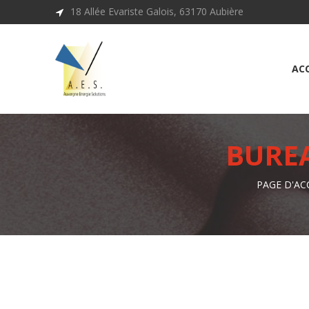
18 Allée Evariste Galois, 63170 Aubière
ACC
BUREA
PAGE D'AC