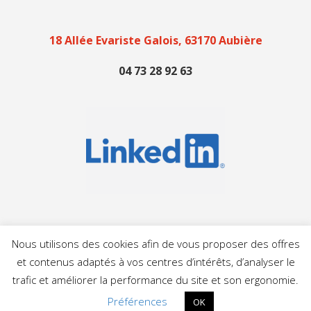
18 Allée Evariste Galois, 63170 Aubière
04 73 28 92 63
Nous utilisons des cookies afin de vous proposer des offres
et contenus adaptés à vos centres d’intérêts, d’analyser le
trafic et améliorer la performance du site et son ergonomie.
COPYRIGHT © 2019-2025
ODELINK
. TOUS DROITS RÉSERVÉS |
MENTIONS LÉGALES
|
CONFIDENTIALITÉ
Préférences
OK