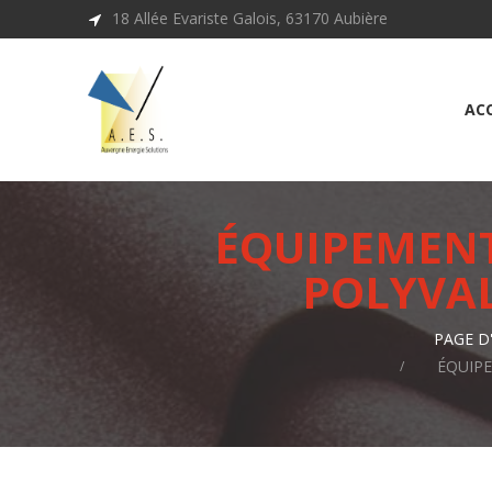
18 Allée Evariste Galois, 63170 Aubière
ACC
ÉQUIPEMENT
POLYVAL
PAGE D
ÉQUIPE