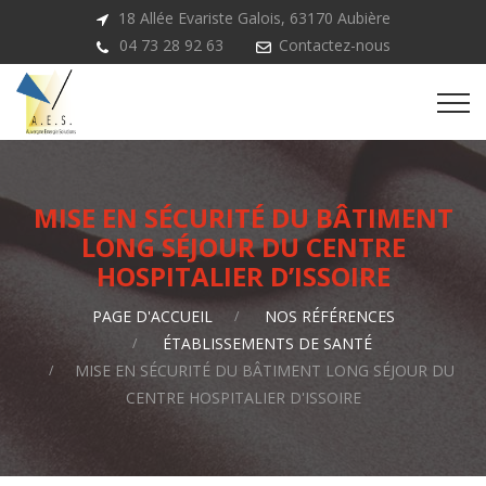
18 Allée Evariste Galois, 63170 Aubière
04 73 28 92 63
Contactez-nous
MISE EN SÉCURITÉ DU BÂTIMENT
LONG SÉJOUR DU CENTRE
HOSPITALIER D’ISSOIRE
PAGE D'ACCUEIL
NOS RÉFÉRENCES
ÉTABLISSEMENTS DE SANTÉ
MISE EN SÉCURITÉ DU BÂTIMENT LONG SÉJOUR DU
CENTRE HOSPITALIER D'ISSOIRE